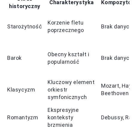
Charakterystyka
Kompozytor
historyczny
Korzenie fletu
Starożytność
Brak danych
poprzecznego
Obecny kształt i
Barok
Brak danych
popularność
Kluczowy element
Mozart, Hayd
Klasycyzm
orkiestr
Beethoven
symfonicznych
Ekspresyjne
Romantyzm
konteksty
Debussy, Ra
brzmienia