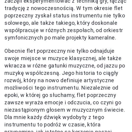
zaczęli eksperymentować z techniką gry, łącząc
tradycję z nowoczesnością. W tym okresie flet
poprzeczny zyskał status instrumentu nie tylko
solowego, ale także takiego, który doskonale
współpracuje w różnych zespołach, od orkiestr
symfonicznych po małe projekty kameralne.
Obecnie flet poprzeczny nie tylko odnajduje
swoje miejsce w muzyce klasycznej, ale także
wkracza w różne gatunki muzyczne, od jazzu po
muzykę współczesną. Jego historia to ciągły
rozwój, który na nowo definiuje artystyczne
możliwości tego instrumentu. Niezależnie od
epoki, w której go słuchamy, flet poprzeczny
zawsze wyraża emocje i odczucia, co czyni go
niezastąpionym głosem w muzycznym świecie.
Dla mnie każdy dźwięk wydobyty z tego
instrumentu to podróż w czasie, która
przypomina, jak istotne są korzenie naszej