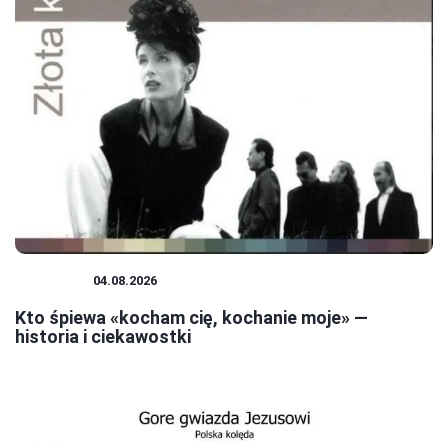
MUZYKA
04.08.2026
Kto śpiewa «kocham cię, kochanie moje» —
historia i ciekawostki