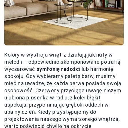
Kolory w wystroju wnętrz działają jak nuty w
melodii – odpowiednio skomponowane potrafią
wyczarować
symfonię radości
lub harmonię
spokoju. Gdy wybieramy paletę barw, musimy
mieć na uwadze, że każda barwa posiada swoją
osobowość. Czerwony przyciąga uwagę niczym
ulubiona piosenka w radiu, z kolei błękit
uspokaja, przypominając głęboki oddech w
upalny dzień. Kiedy przystępujemy do
projektowania naszego wymarzonego wnętrza,
warto poświęcić chwilę na
odkrycie