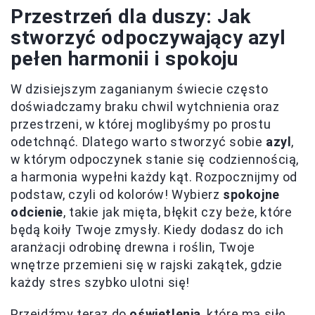
Przestrzeń dla duszy: Jak
stworzyć odpoczywający azyl
pełen harmonii i spokoju
W dzisiejszym zaganianym świecie często
doświadczamy braku chwil wytchnienia oraz
przestrzeni, w której moglibyśmy po prostu
odetchnąć. Dlatego warto stworzyć sobie
azyl
,
w którym odpoczynek stanie się codziennością,
a harmonia wypełni każdy kąt. Rozpocznijmy od
podstaw, czyli od kolorów! Wybierz
spokojne
odcienie
, takie jak mięta, błękit czy beże, które
będą koiły Twoje zmysły. Kiedy dodasz do ich
aranżacji odrobinę drewna i roślin, Twoje
wnętrze przemieni się w rajski zakątek, gdzie
każdy stres szybko ulotni się!
Przejdźmy teraz do
oświetlenia
, które ma siłę