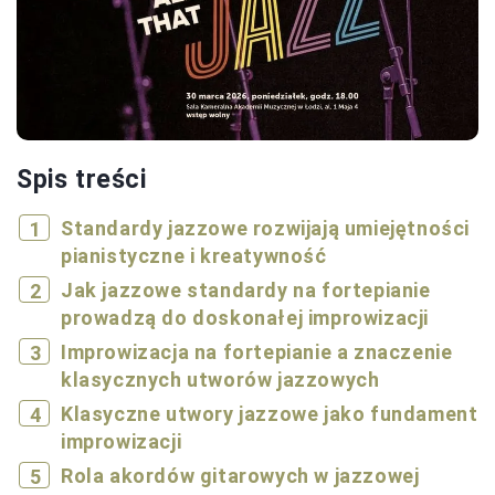
Spis treści
Standardy jazzowe rozwijają umiejętności
pianistyczne i kreatywność
Jak jazzowe standardy na fortepianie
prowadzą do doskonałej improwizacji
Improwizacja na fortepianie a znaczenie
klasycznych utworów jazzowych
Klasyczne utwory jazzowe jako fundament
improwizacji
Rola akordów gitarowych w jazzowej