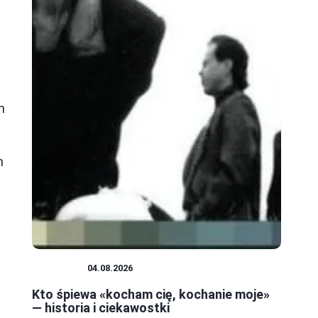
u
h
m
MUZYKA
04.08.2026
Kto śpiewa «kocham cię, kochanie moje»
— historia i ciekawostki