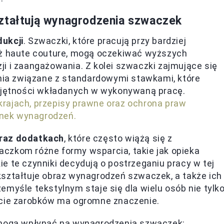
ształtują wynagrodzenia szwaczek
dukcji
. Szwaczki, które pracują przy bardziej
eż haute couture, mogą oczekiwać wyższych
i i zaangażowania. Z kolei szwaczki zajmujące się
ia związane z standardowymi stawkami, które
iejętności wkładanych w wykonywaną pracę.
rajach, przepisy prawne oraz ochrona praw
nek wynagrodzeń.
oraz dodatkach
, które często wiążą się z
czkom różne formy wsparcia, takie jak opieka
e te czynniki decydują o postrzeganiu pracy w tej
kształtuje obraz wynagrodzeń szwaczek, a także ich
emyśle tekstylnym staje się dla wielu osób nie tylk
ście zarobków ma ogromne znaczenie.
e mogą wpłynąć na wynagrodzenia szwaczek: