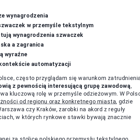
ze wynagrodzenia
 szwaczek w przemyśle tekstylnym
łtują wynagrodzenia szwaczek
ska a zagranica
ą wyraźne
kontekście automatyzacji
Polsce, często przyglądam się warunkom zatrudnieni
owią z pewnością interesującą grupę zawodową
,
rywa kluczową rolę w przemyśle odzieżowym. W Pols
żności od regionu oraz konkretnego miasta
, gdzie
Warszawa czy Kraków, zarobki na akord z reguły
iach, w których rynkowe stawki bywają znacznie
nej za stolicę polskiego przemysłu tekstylnego,