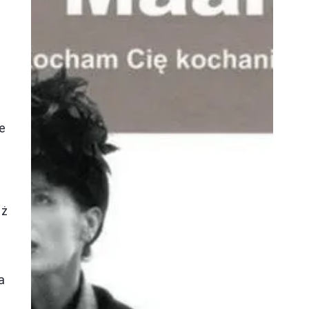
je
eż
a