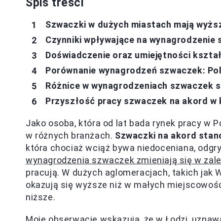
Spis treści
Szwaczki w dużych miastach mają wyżs
Czynniki wpływające na wynagrodzenie
Doświadczenie oraz umiejętności kszta
Porównanie wynagrodzeń szwaczek: Pol
Różnice w wynagrodzeniach szwaczek s
Przyszłość pracy szwaczek na akord w 
Jako osoba, która od lat bada rynek pracy w 
w różnych branżach.
Szwaczki na akord stan
która chociaż wciąż bywa niedoceniana, odg
wynagrodzenia szwaczek zmieniają się w zale
pracują. W dużych aglomeracjach, takich jak 
okazują się wyższe niż w małych miejscowośc
niższe.
Moje obserwacje wskazują, że w Łodzi, uznawa