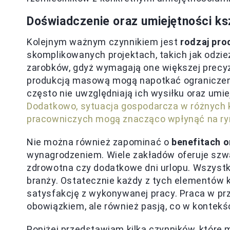
Doświadczenie oraz umiejętności k
Kolejnym ważnym czynnikiem jest
rodzaj pro
skomplikowanych projektach, takich jak odzi
zarobków, gdyż wymagają one większej precyzj
produkcją masową mogą napotkać ograniczen
często nie uwzględniają ich wysiłku oraz um
Dodatkowo, sytuacja gospodarcza w różnych k
pracowniczych mogą znacząco wpłynąć na ry
Nie można również zapominać o
benefitach 
wynagrodzeniem. Wiele zakładów oferuje szwa
zdrowotna czy dodatkowe dni urlopu. Wszystki
branży. Ostatecznie każdy z tych elementów 
satysfakcję z wykonywanej pracy. Praca w prz
obowiązkiem, ale również pasją, co w kontek
Poniżej przedstawiam kilka czynników, któr