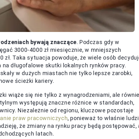
rodzeniach bywają znaczące
. Podczas gdy w
ęgać 3000-4000 zł miesięcznie, w mniejszych
 zł. Taka sytuacja powoduje, że wiele osób decydu
a na długofalowe skutki lokalnych rynków pracy.
yskały w dużych miastach nie tylko lepsze zarobki,
owe ścieżki kariery.
i wiąże się nie tylko z wynagrodzeniami, ale równi
stylnym występują znaczne różnice w standardach,
wnicy. Niezależnie od regionu, kluczowe pozostaje
ganie praw pracowniczych
, ponieważ to właśnie ludzi
zieję, że zmiany na rynku pracy będą postępować, 
dchodzących latach.