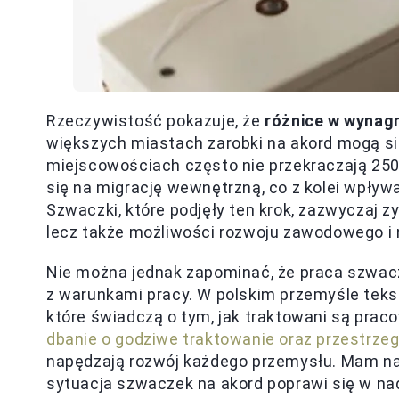
Rzeczywistość pokazuje, że
różnice w wynag
większych miastach zarobki na akord mogą si
miejscowościach często nie przekraczają 2500
się na migrację wewnętrzną, co z kolei wpływ
Szwaczki, które podjęły ten krok, zazwyczaj z
lecz także możliwości rozwoju zawodowego i n
Nie można jednak zapominać, że praca szwaczk
z warunkami pracy. W polskim przemyśle tek
które świadczą o tym, jak traktowani są praco
dbanie o godziwe traktowanie oraz przestrze
napędzają rozwój każdego przemysłu. Mam nad
sytuacja szwaczek na akord poprawi się w na