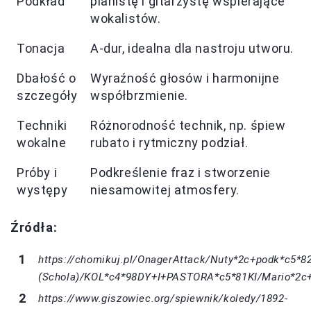
Podkład
pianistę i gitarzystę wspierające
wokalistów.
Tonacja
A-dur, idealna dla nastroju utworu.
Dbałość o
Wyraźność głosów i harmonijne
szczegóły
współbrzmienie.
Techniki
Różnorodność technik, np. śpiew
wokalne
rubato i rytmiczny podział.
Próby i
Podkreślenie fraz i stworzenie
występy
niesamowitej atmosfery.
Źródła:
https://chomikuj.pl/OnagerAttack/Nuty*2c+podk*c5*8
(Schola)/KOL*c4*98DY+I+PASTORA*c5*81KI/Mario*2c+
https://www.giszowiec.org/spiewnik/koledy/1892-