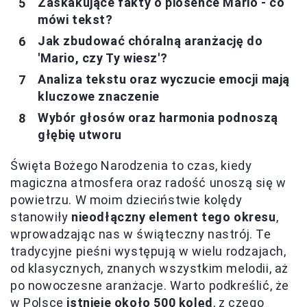
Zaskakujące fakty o piosence Mario - co
mówi tekst?
Jak zbudować chóralną aranżację do
'Mario, czy Ty wiesz'?
Analiza tekstu oraz wyczucie emocji mają
kluczowe znaczenie
Wybór głosów oraz harmonia podnoszą
głębię utworu
Święta Bożego Narodzenia to czas, kiedy
magiczna atmosfera oraz radość unoszą się w
powietrzu. W moim dzieciństwie kolędy
stanowiły
nieodłączny element tego okresu
,
wprowadzając nas w świąteczny nastrój. Te
tradycyjne pieśni występują w wielu rodzajach,
od klasycznych, znanych wszystkim melodii, aż
po nowoczesne aranżacje. Warto podkreślić, że
w Polsce
istnieje około 500 kolęd
, z czego