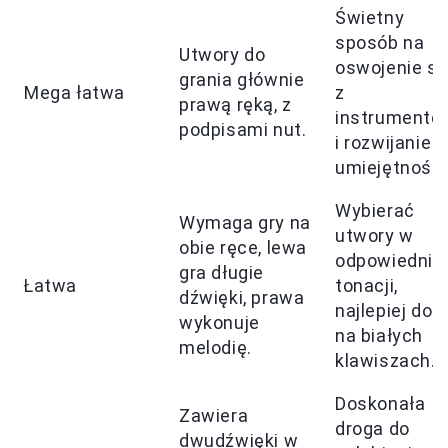
Świetny
sposób na
Utwory do
oswojenie si
grania głównie
Mega łatwa
z
prawą ręką, z
instrumente
podpisami nut.
i rozwijanie
umiejętności
Wybierać
Wymaga gry na
utwory w
obie ręce, lewa
odpowiednie
gra długie
Łatwa
tonacji,
dźwięki, prawa
najlepiej do g
wykonuje
na białych
melodię.
klawiszach.
Doskonała
Zawiera
droga do
dwudźwięki w