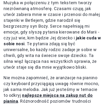
Muzyka w połączeniu z tym tekstem tworzy
niezrównaną atmosferę. Czasami czuję, jak
utwór zabiera mnie w czasie i przenosi do małej
stajenki w Betlejem, gdzie narodził się
bezgrzeszny syn Boży. Serce napełniają mi
emocje, gdy słyszę pytania kierowane do Marii -
czy już wie, kim będzie Jej dziecko i
jakie cuda w
sobie nosi
. Te pytania zdają się być
uniwersalne, bo każdy rodzic zadaje je sobie w
chwili, gdy wita na świecie swoje dziecko. Ta
silna więź łącząca nas wszystkich sprawia, że
utwór staje się dla mnie wyjątkowo bliski.
Nie można zapomnieć, że aranżacje na pianino
czy keyboard przyciągają uwagę równie mocno,
jak sama melodia. Jak już jesteśmy w temacie
to odkryj
najlepsze miejsca na zakup nut do
pianina
. Różnorodność poziomów trudności