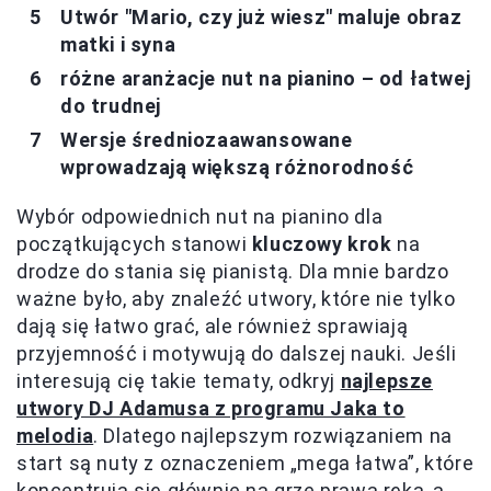
Utwór "Mario, czy już wiesz" maluje obraz
matki i syna
różne aranżacje nut na pianino – od łatwej
do trudnej
Wersje średniozaawansowane
wprowadzają większą różnorodność
Wybór odpowiednich nut na pianino dla
początkujących stanowi
kluczowy krok
na
drodze do stania się pianistą. Dla mnie bardzo
ważne było, aby znaleźć utwory, które nie tylko
dają się łatwo grać, ale również sprawiają
przyjemność i motywują do dalszej nauki. Jeśli
interesują cię takie tematy, odkryj
najlepsze
utwory DJ Adamusa z programu Jaka to
melodia
. Dlatego najlepszym rozwiązaniem na
start są nuty z oznaczeniem „mega łatwa”, które
koncentrują się głównie na grze prawą ręką, a