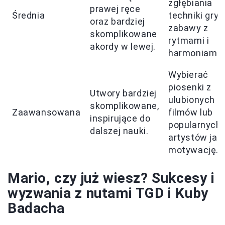
zgłębiania
prawej ręce
Średnia
techniki gry i
oraz bardziej
zabawy z
skomplikowane
rytmami i
akordy w lewej.
harmoniami.
Wybierać
piosenki z
Utwory bardziej
ulubionych
skomplikowane,
Zaawansowana
filmów lub
inspirujące do
popularnych
dalszej nauki.
artystów jak
motywację.
Mario, czy już wiesz? Sukcesy i
wyzwania z nutami TGD i Kuby
Badacha