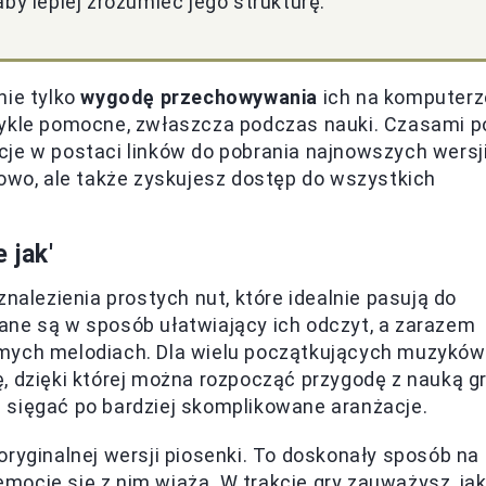
by lepiej zrozumieć jego strukturę.
nie tylko
wygodę przechowywania
ich na komputerz
wykle pomocne, zwłaszcza podczas nauki. Czasami p
je w postaci linków do pobrania najnowszych wersji
zowo, ale także zyskujesz dostęp do wszystkich
 jak'
nalezienia prostych nut, które idealnie pasują do
ane są w sposób ułatwiający ich odczyt, a zarazem
mych melodiach. Dla wielu początkujących muzyków
, dzięki której można rozpocząć przygodę z nauką gr
 sięgać po bardziej skomplikowane aranżacje.
oryginalnej wersji piosenki. To doskonały sposób na
 emocje się z nim wiążą. W trakcie gry zauważysz, ja