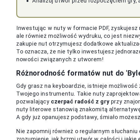
Analizuj utwór przed rozpoczęciem gry, a
Inwestując w nuty w formacie PDF, zyskujesz 
ale również możliwość wydruku, co jest niez
zakupie nut otrzymujesz dodatkowe aktualizac
To oznacza, że nie tylko inwestujesz jednora
nowości związanych z utworem!
Różnorodność formatów nut do 'Byle
Gdy grasz na keyboardzie, istnieje możliwość z
Twojego instrumentu. Takie nuty zaprojektow
pozwalający
czerpać radość z gry
przy znajo
nuty literowe stanowią znakomitą alternatywę
A gdy już opanujesz podstawy, śmiało możesz
Nie zapomnij również o regularnym słuchaniu 
zrozumienie, jak brzmi utwór w całości i jakie