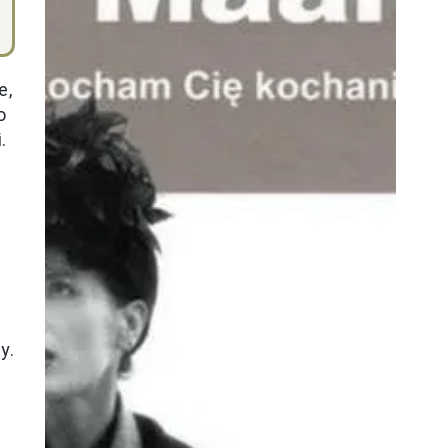
e,
o
.
y.
k