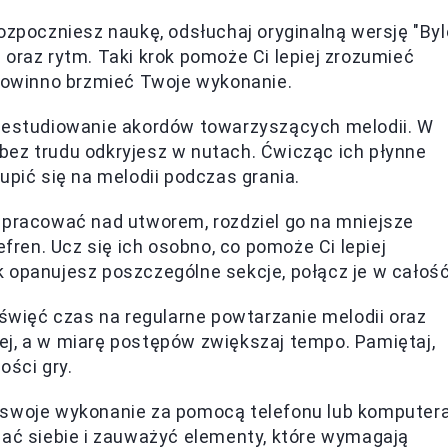
rozpoczniesz naukę, odsłuchaj oryginalną wersję "Byl
oraz rytm. Taki krok pomoże Ci lepiej zrozumieć
 powinno brzmieć Twoje wykonanie.
zestudiowanie akordów towarzyszących melodii. W
e bez trudu odkryjesz w nutach. Ćwicząc ich płynne
upić się na melodii podczas grania.
pracować nad utworem, rozdziel go na mniejsze
efren. Ucz się ich osobno, co pomoże Ci lepiej
 opanujesz poszczególne sekcje, połącz je w całość
oświęć czas na regularne powtarzanie melodii oraz
j, a w miarę postępów zwiększaj tempo. Pamiętaj,
ości gry.
 swoje wykonanie za pomocą telefonu lub komputera
hać siebie i zauważyć elementy, które wymagają