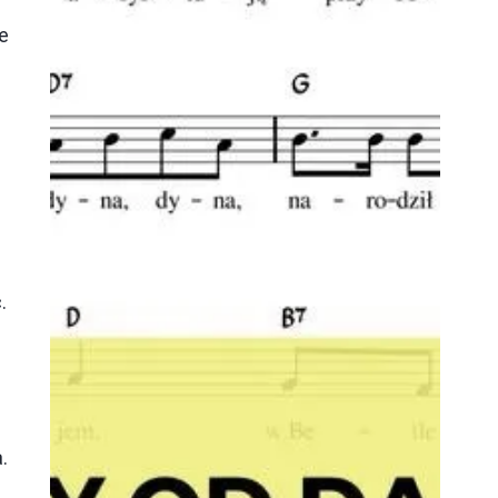
e
.
.