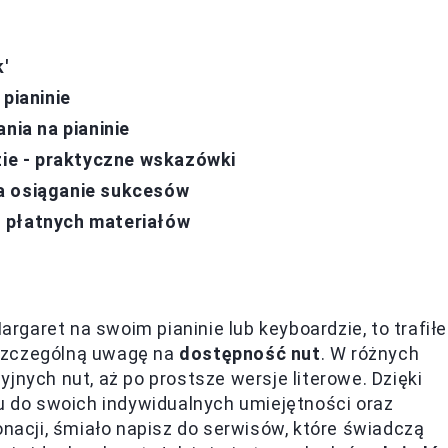
'
pianinie
nia na pianinie
zie - praktyczne wskazówki
a osiąganie sukcesów
 z płatnych materiałów
Margaret na swoim pianinie lub keyboardzie, to trafił
 szczególną uwagę na
dostępność nut
. W różnych
jnych nut, aż po prostsze wersje literowe. Dzięki
do swoich indywidualnych umiejętności oraz
onacji, śmiało napisz do serwisów, które świadczą