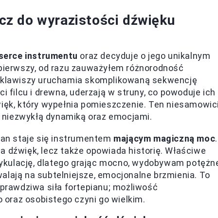
z do wyrazistości dźwięku
serce instrumentu
oraz decyduje o jego unikalnym
 pierwszy, od razu zauważyłem różnorodność
e klawiszy uruchamia skomplikowaną sekwencję
i filcu i drewna, uderzają w struny, co powoduje ich
więk, który wypełnia pomieszczenie. Ten niesamowic
 niezwykłą dynamiką oraz emocjami.
an staje się instrumentem
mającym magiczną moc
.
a dźwięk, lecz także opowiada historię. Właściwe
ykulację, dlatego grając mocno, wydobywam potężn
alają na subtelniejsze, emocjonalne brzmienia. To
 prawdziwa siła fortepianu; możliwość
oraz osobistego czyni go wielkim.