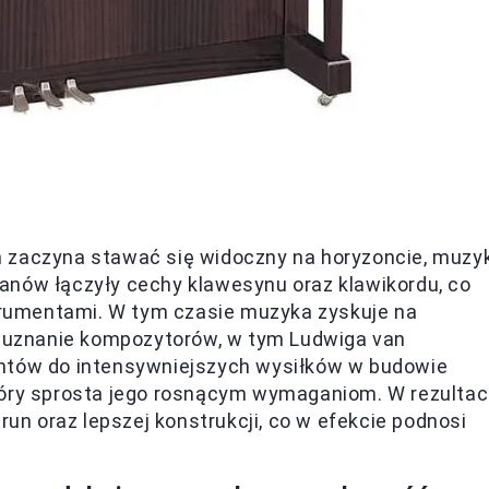
ian zaczyna stawać się widoczny na horyzoncie, muzy
ianów łączyły cechy klawesynu oraz klawikordu, co
strumentami. W tym czasie muzyka zyskuje na
je uznanie kompozytorów, w tym Ludwiga van
entów do intensywniejszych wysiłków w budowie
tóry sprosta jego rosnącym wymaganiom. W rezultac
run oraz lepszej konstrukcji, co w efekcie podnosi