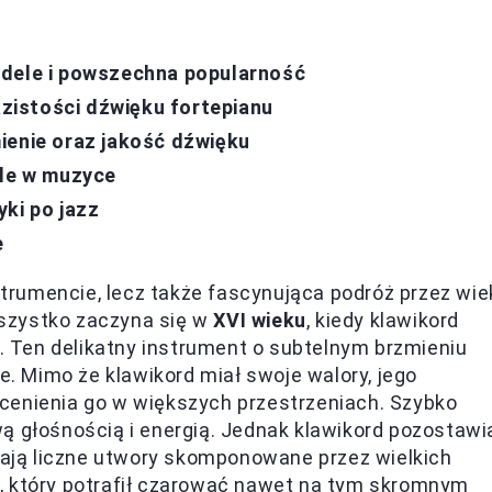
odele i powszechna popularność
istości dźwięku fortepianu
ienie oraz jakość dźwięku
ole w muzyce
ki po jazz
e
strumencie, lecz także fascynująca podróż przez wiek
szystko zaczyna się w
XVI wieku
, kiedy klawikord
 Ten delikatny instrument o subtelnym brzmieniu
 Mimo że klawikord miał swoje walory, jego
cenienia go w większych przestrzeniach. Szybko
ą głośnością i energią. Jednak klawikord pozostawi
dzają liczne utwory skomponowane przez wielkich
, który potrafił czarować nawet na tym skromnym