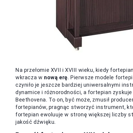
Na przełomie XVII i XVIII wieku, kiedy fortep
wkracza w
nową erę
. Pierwsze modele fortep
czyniło je jeszcze bardziej uniwersalnymi in
dynamice i różnorodności, a fortepian zysku
Beethovena. To on, być może, zmusił produc
fortepianów, pragnąc stworzyć instrument, k
fortepian ewoluuje w stronę większej liczby st
jakość dźwięku.