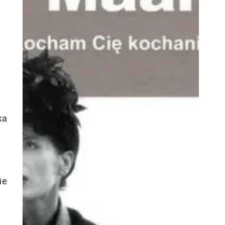
ka
ie