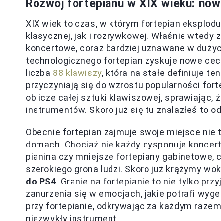
Rozwój fortepianu w XIX wieku: no
XIX wiek to czas, w którym fortepian eksplodu
klasycznej, jak i rozrywkowej. Właśnie wtedy
koncertowe, coraz bardziej uznawane w duży
technologicznego fortepian zyskuje nowe cec
liczba
88 klawiszy
, która na stałe definiuje t
przyczyniają się do wzrostu popularności for
oblicze całej sztuki klawiszowej, sprawiając,
instrumentów. Skoro już się tu znalazłeś to o
Obecnie fortepian zajmuje swoje miejsce nie 
domach. Chociaż nie każdy dysponuje koncer
pianina czy mniejsze fortepiany gabinetowe, 
szerokiego grona ludzi. Skoro już krążymy wok
do PS4
. Granie na fortepianie to nie tylko pr
zanurzenia się w emocjach, jakie potrafi wyg
przy fortepianie, odkrywając za każdym razem 
niezwykły instrument.