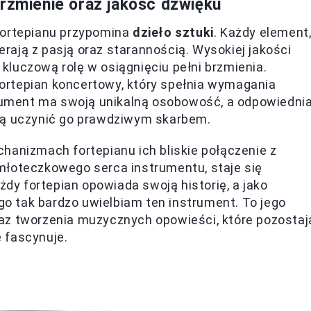
brzmienie oraz jakość dźwięku
fortepianu przypomina
dzieło sztuki
. Każdy element
ają z pasją oraz starannością. Wysokiej jakości
ą kluczową rolę w osiągnięciu pełni brzmienia.
ortepian koncertowy, który spełnia wymagania
strument ma swoją unikalną osobowość, a odpowiedni
ią uczynić go prawdziwym skarbem.
hanizmach fortepianu ich bliskie połączenie z
młoteczkowego serca instrumentu, staje się
y fortepian opowiada swoją historię, a jako
 tak bardzo uwielbiam ten instrument. To jego
az tworzenia muzycznych opowieści, które pozostaj
 fascynuje.