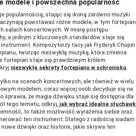
we modele i powszechna popularność
je popularnością, stając się ikoną zarówno muzyki
 zaczynają powstawać różne modele, w tym fortepia
ch salach koncertowych. W miarę postępu
hy, a jednym z kluczowych standardów staje się
en instrument. Kompozytorzy tacy jak Fryderyk Chopin
tepianu, tworząc niezwykłą muzykę, która zmienia
 że fortepian staje się prawdziwym królem
dkryj
niezwykłe sekrety fortepianu w schronisku
.
tylko na scenach koncertowych, ale również w wielu
towym modelem, coraz więcej osób decyduje się na
co sprawia, że magia dźwięku staje się dostępna dla
ół tego tematu, odkryj,
jak wybrać idealne słuchawk
zyjemność, to także możliwość wyrażenia siebie oraz
enerować ten instrument. Dlatego z radością siadam
nowe dźwięki oraz historie, jakie skrywa ten