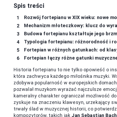
Spis treści
Rozwój fortepianu w XIX wieku: nowe m
Mechanizm młoteczkowy: klucz do wyraz
Budowa fortepianu kształtuje jego brzm
Typologia fortepianu: różnorodność i r
Fortepian w różnych gatunkach: od klasy
Fortepian łączy różne gatunki muzyczn
Historia fortepianu to nie tylko opowieść o in
która zachwyca każdego miłośnika muzyki. W
zdobywa popularność w europejskich domach.
pozwalał muzykom wyrażać najczulsze emocje.
kameralny charakter ograniczał możliwość do
zyskuje na znaczeniu klawesyn, urzekający sw
trwały ślad w muzycznej historii, co potwier
kompozytorów, takich jak
Jan Sebastian Bach