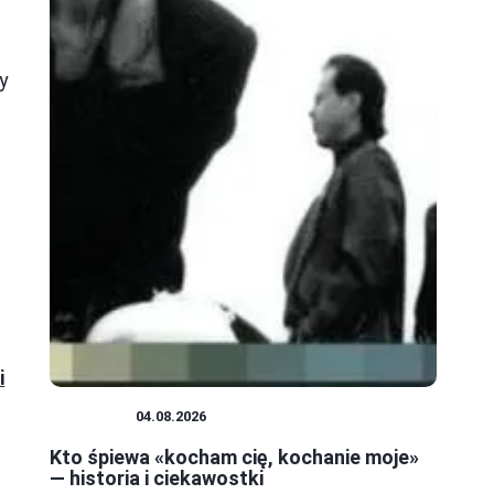
ny
i
MUZYKA
04.08.2026
Kto śpiewa «kocham cię, kochanie moje»
— historia i ciekawostki