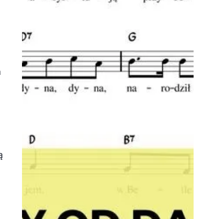
,
a
ą