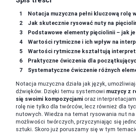
Spis treści
Notacja muzyczna pełni kluczową rolę 
Jak skutecznie rysować nuty na pięcioli
Podstawowe elementy pięciolinii – jak j
Wartości rytmiczne i ich wpływ na inter
Wartości rytmiczne kształtują interpre
Praktyczne ćwiczenia dla początkującyc
Systematyczne ćwiczenie różnych elem
Notacja muzyczna działa jak język, umożliwi
dźwięków. Dzięki temu systemowi
muzycy z r
się swoimi kompozycjami
oraz interpretacjam
rolę nie tylko dla twórców, lecz również dla 
nutowych. Wiedza na temat rysowania nut na p
możliwości twórczych, przyczyniając się jed
sztuki. Skoro już poruszamy się w tym temaci