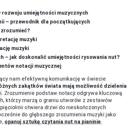
w rozwoju umiejętności muzycznych
nii – przewodnik dla początkujących
e zrozumieć?
pretację muzyki
tację muzyki
h – jak doskonalić umiejętności rysowania nut?
entów notacji muzycznej
ający nam efektywną komunikację w świecie
óżnych zakątków świata mają możliwość dzielenia
i. Zrozumienie podstaw notacji odgrywa kluczową
tych, którzy marzą o graniu utworów z zestawów
ięciolinii otwiera drzwi do nieskończonych
nocześnie do głębszego zrozumienia muzyki jako
e,
opanuj sztukę czytania nut na pianinie
.