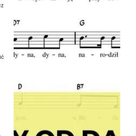
cz
ić