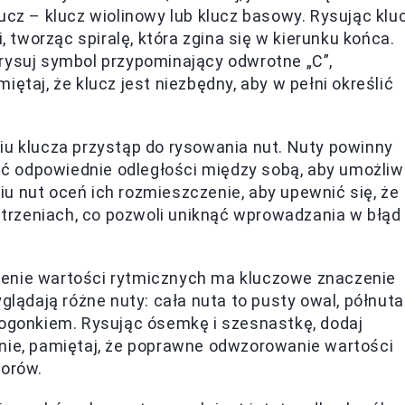
ucz – klucz wiolinowy lub klucz basowy. Rysując klu
nii, tworząc spiralę, która zgina się w kierunku końca.
rysuj symbol przypominający odwrotne „C”,
amiętaj, że klucz jest niezbędny, aby w pełni określić
u klucza przystąp do rysowania nut. Nuty powinny
wać odpowiednie odległości między sobą, aby umożliw
u nut oceń ich rozmieszczenie, aby upewnić się, że
estrzeniach, co pozwoli uniknąć wprowadzania w błąd
enie wartości rytmicznych ma kluczowe znaczenie
glądają różne nuty: cała nuta to pusty owal, półnuta
 ogonkiem. Rysując ósemkę i szesnastkę, dodaj
nie, pamiętaj, że poprawne odwzorowanie wartości
worów.