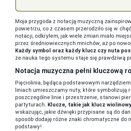
Moja przygoda z notacją muzyczną zainspiro
powietrzu, co z czasem przerodziło się w chęć
notacji, odkryłem, jak wiele zmian miało mie
przez średniowiecznych mnichów, aż po nowocz
Każdy symbol oraz każdy klucz czy nuta posi
że nauka tego systemu staje się prawdziwą p
Notacja muzyczna pełni kluczową r
Pięciolinia, będąca podstawowym narzędziem no
liniach umieszczamy nuty, które symbolizują 
poszczególne linie i przestrzenie, stanowi p
partyturach.
Klucze, takie jak klucz wiolinow
wskazując, jakie dźwięki przypisane są do dany
sposób dodaję różne znaki chromatyczne do nu
podstawy!