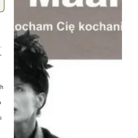
.
,
ch
o
i