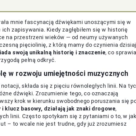
wała mnie fascynacją dźwiękami unoszącymi się w
 ich zapisywania. Kiedy zagłębiłem się w historię
jsce na przestrzeni wieków — od neumy używanych
esną pięciolinię, z którą mamy do czynienia dzisiaj
ada swoją unikalną historię i znaczenie
, co sprawia
rzygodą pełną odkryć.
olę w rozwoju umiejętności muzycznych
tacji, składa się z pięciu równoległych linii. Na ty
różne dźwięki. Zrozumienie tego, co oznaczają
ierwszy krok w kierunku swobodnego poruszania się p
y i klucz basowy, działają jak znaki drogowe
,
ch linii. Często spotykam się z pytaniami o to, w jak
t – to wcale nie jest trudne, gdy już zrozumiesz