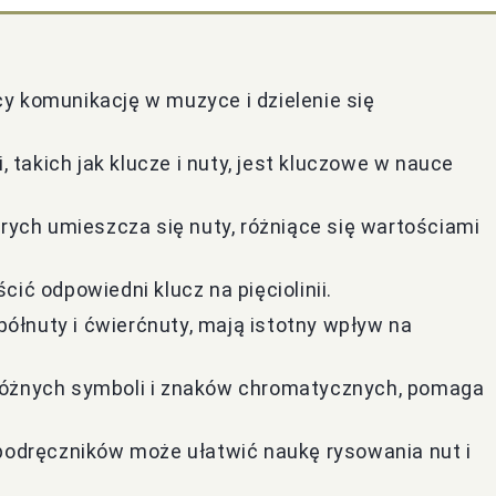
y komunikację w muzyce i dzielenie się
, takich jak klucze i nuty, jest kluczowe w nauce
 których umieszcza się nuty, różniące się wartościami
ić odpowiedni klucz na pięciolinii.
 półnuty i ćwierćnuty, mają istotny wpływ na
różnych symboli i znaków chromatycznych, pomaga
 podręczników może ułatwić naukę rysowania nut i