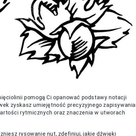
 pięciolinii pomogą Ci opanować podstawy notacji
wek zyskasz umiejętność precyzyjnego zapisywania
wartości rytmicznych oraz znaczenia w utworach
niesz rysowanie nut, zdefiniuj, jakie dźwięki