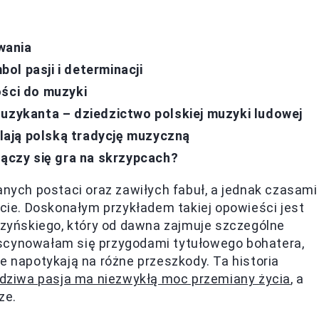
wania
l pasji i determinacji
ości do muzyki
Muzykanta – dziedzictwo polskiej muzyki ludowej
ają polską tradycję muzyczną
łączy się gra na skrzypcach?
anych postaci oraz zawiłych fabuł, a jednak czasami
ocie. Doskonałym przykładem takiej opowieści jest
yńskiego, który od dawna zajmuje szczególne
ascynowałam się przygodami tytułowego bohatera,
e napotykają na różne przeszkody. Ta historia
dziwa pasja ma niezwykłą moc przemiany życia
, a
ze.