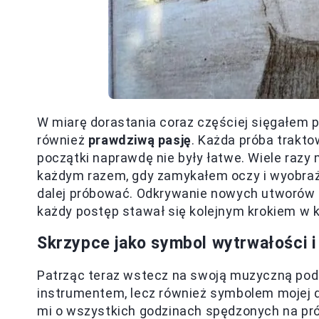
W miarę dorastania coraz częściej sięgałem po
również
prawdziwą pasję
. Każda próba traktow
początki naprawdę nie były łatwe. Wiele razy
każdym razem, gdy zamykałem oczy i wyobraż
dalej próbować. Odkrywanie nowych utworów i 
każdy postęp stawał się kolejnym krokiem w 
Skrzypce jako symbol wytrwałości i
Patrząc teraz wstecz na swoją muzyczną podró
instrumentem, lecz również symbolem mojej d
mi o wszystkich godzinach spędzonych na pró