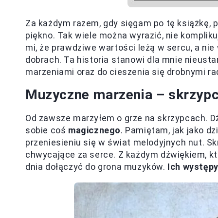
Za każdym razem, gdy sięgam po tę książkę, 
piękno. Tak wiele można wyrazić, nie kompli
mi, że prawdziwe wartości leżą w sercu, a n
dobrach. Ta historia stanowi dla mnie nieust
marzeniami oraz do cieszenia się drobnymi rad
Muzyczne marzenia – skrzypce
Od zawsze marzyłem o grze na skrzypcach. D
sobie coś
magicznego
. Pamiętam, jak jako dz
przeniesieniu się w świat melodyjnych nut. S
chwycające za serce. Z każdym dźwiękiem, kt
dnia dołączyć do grona muzyków.
Ich występ