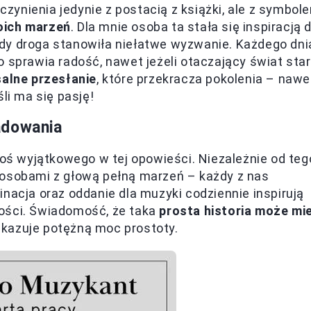
ynienia jedynie z postacią z książki, ale z symbol
oich marzeń
. Dla mnie osoba ta stała się inspiracją 
dy droga stanowiła niełatwe wyzwanie. Każdego dni
o sprawia radość, nawet jeżeli otaczający świat sta
alne przesłanie
, które przekracza pokolenia – nawe
li ma się pasję!
adowania
coś wyjątkowego w tej opowieści. Niezależnie od teg
 osobami z głową pełną marzeń – każdy z nas
nacja oraz oddanie dla muzyki codziennie inspirują
ości. Świadomość, że taka
prosta historia może mi
 ukazuje potężną moc prostoty.