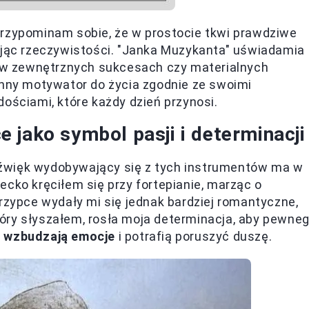
przypominam sobie, że w prostocie tkwi prawdziwe
kując rzeczywistości. "Janka Muzykanta" uświadamia
ie w zewnętrznych sukcesach czy materialnych
anny motywator do życia zgodnie ze swoimi
ościami, które każdy dzień przynosi.
 jako symbol pasji i determinacji
źwięk wydobywający się z tych instrumentów ma w
iecko kręciłem się przy fortepianie, marząc o
krzypce wydały mi się jednak bardziej romantyczne,
óry słyszałem, rosła moja determinacja, aby pewne
y wzbudzają emocje
i potrafią poruszyć duszę.