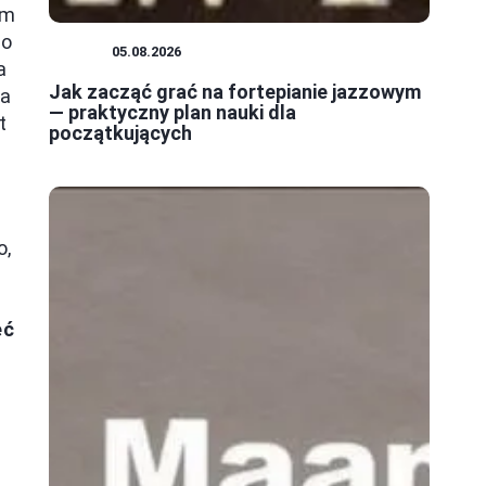
em
do
JAZZ
05.08.2026
a
Jak zacząć grać na fortepianie jazzowym
ra
— praktyczny plan nauki dla
t
początkujących
o,
eć