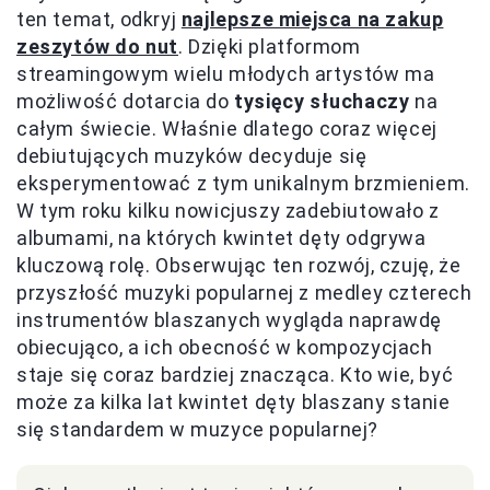
ten temat, odkryj
najlepsze miejsca na zakup
zeszytów do nut
. Dzięki platformom
streamingowym wielu młodych artystów ma
możliwość dotarcia do
tysięcy słuchaczy
na
całym świecie. Właśnie dlatego coraz więcej
debiutujących muzyków decyduje się
eksperymentować z tym unikalnym brzmieniem.
W tym roku kilku nowicjuszy zadebiutowało z
albumami, na których kwintet dęty odgrywa
kluczową rolę. Obserwując ten rozwój, czuję, że
przyszłość muzyki popularnej z medley czterech
instrumentów blaszanych wygląda naprawdę
obiecująco, a ich obecność w kompozycjach
staje się coraz bardziej znacząca. Kto wie, być
może za kilka lat kwintet dęty blaszany stanie
się standardem w muzyce popularnej?