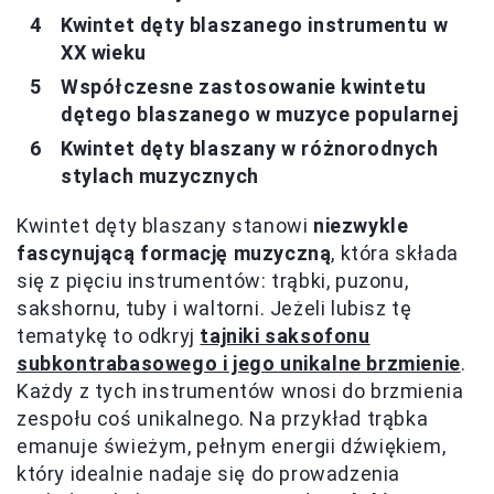
Kwintet dęty blaszanego instrumentu w
XX wieku
Współczesne zastosowanie kwintetu
dętego blaszanego w muzyce popularnej
Kwintet dęty blaszany w różnorodnych
stylach muzycznych
Kwintet dęty blaszany stanowi
niezwykle
fascynującą formację muzyczną
, która składa
się z pięciu instrumentów: trąbki, puzonu,
sakshornu, tuby i waltorni. Jeżeli lubisz tę
tematykę to odkryj
tajniki saksofonu
subkontrabasowego i jego unikalne brzmienie
.
Każdy z tych instrumentów wnosi do brzmienia
zespołu coś unikalnego. Na przykład trąbka
emanuje świeżym, pełnym energii dźwiękiem,
który idealnie nadaje się do prowadzenia