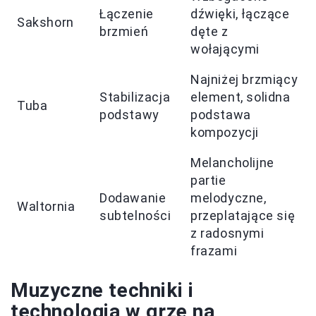
Łączenie
dźwięki, łączące
Sakshorn
brzmień
dęte z
wołającymi
Najniżej brzmiący
Stabilizacja
element, solidna
Tuba
podstawy
podstawa
kompozycji
Melancholijne
partie
Dodawanie
melodyczne,
Waltornia
subtelności
przeplatające się
z radosnymi
frazami
Muzyczne techniki i
technologia w grze na