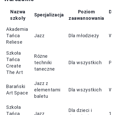
Nazwa
Poziom
Do
Specjalizacja
szkoły
zaawansowania
i
Akademia
Tańca
Jazz
Dla młodzieży
Wy
Reliese
Szkoła
Różne
Tańca
techniki
Dla wszystkich
Po
Create
taneczne
The Art
Jazz z
Barański
elementami
Dla wszystkich
Wy
Art Space
baletu
Szkoła
Dla dzieci i
Tańca
Jazz
10