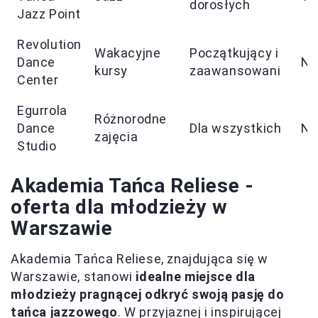
dorosłych
Jazz Point
Revolution
Wakacyjne
Początkujący i
Dance
Ni
kursy
zaawansowani
Center
Egurrola
Różnorodne
Dance
Dla wszystkich
Ni
zajęcia
Studio
Akademia Tańca Reliese -
oferta dla młodzieży w
Warszawie
Akademia Tańca Reliese, znajdująca się w
Warszawie, stanowi
idealne miejsce dla
młodzieży pragnącej odkryć swoją pasję do
tańca jazzowego
. W przyjaznej i inspirującej