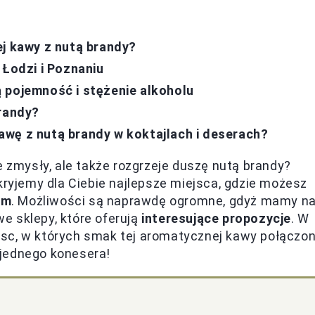
ej kawy z nutą brandy?
 Łodzi i Poznaniu
 pojemność i stężenie alkoholu
brandy?
wę z nutą brandy w koktajlach i deserach?
e zmysły, ale także rozgrzeje duszę nutą brandy?
kryjemy dla Ciebie najlepsze miejsca, gdzie możesz
em
. Możliwości są naprawdę ogromne, gdyż mamy n
we sklepy, które oferują
interesujące propozycje
. W
sc, w których smak tej aromatycznej kawy połączo
ejednego konesera!