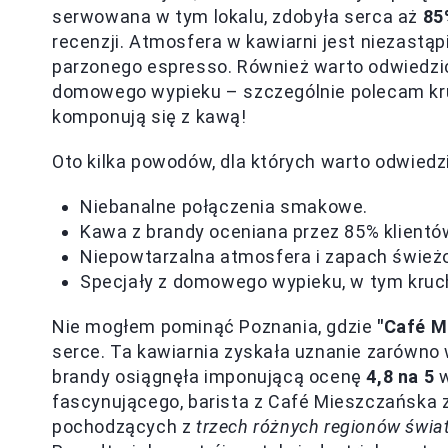
serwowana w tym lokalu, zdobyła serca aż
85
recenzji. Atmosfera w kawiarni jest niezastąp
parzonego espresso. Również warto odwiedzić
domowego wypieku – szczególnie polecam kru
komponują się z kawą!
Oto kilka powodów, dla których warto odwiedzi
Niebanalne połączenia smakowe.
Kawa z brandy oceniana przez 85% klientó
Niepowtarzalna atmosfera i zapach śwież
Specjały z domowego wypieku, w tym kruc
Nie mogłem pominąć Poznania, gdzie
"Café M
serce. Ta kawiarnia zyskała uznanie zarówno 
brandy osiągnęła imponującą ocenę
4,8 na 5
w
fascynującego, barista z Café Mieszczańska zd
pochodzących z
trzech różnych regionów świa