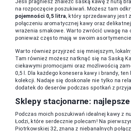
Jeśli pragniesz znaleźć saską kawę z nutą br
na rozpoczęcie poszukiwań. Możesz tam odkr
pojemności 0,5 litra
, który sprzedawany jest
połączeniu aromatycznej kawy oraz delikatnej
wrażenia smakowe. Warto zwrócić uwagę na ofe
ponieważ często mają w swoim asortymencie 
Warto również przyjrzeć się mniejszym, lokal
Tam również możesz natknąć się na Saską Kaw
ciekawymi promocjami oraz możliwością zamów
0,5 l. Dla każdego konesera kawy i brandy, te
kolekcji. Nadaje się doskonale nie tylko na r
dodatek do deserów podczas spotkań z przyja
Sklepy stacjonarne: najlepsze
Podczas moich poszukiwań idealnej kawy z nu
Łodzi, które serdecznie polecam! Na pierwszy
Piotrkowskiej 32, znana z niebanalnych połą