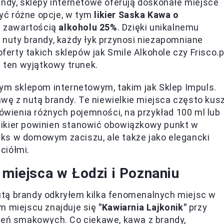
andy, sklepy internetowe oferują doskonałe miejsce
yć różne opcje, w tym
likier Saska Kawa o
 z zawartością
alkoholu 25%
. Dzięki unikalnemu
 nuty brandy, każdy łyk przynosi niezapomniane
rty takich sklepów jak Smile Alkohole czy Frisco.pl
ten wyjątkowy trunek.
nym sklepom internetowym, takim jak Sklep Impuls.
ę z nutą brandy. Te niewielkie miejsca często kus
ienia różnych pojemności, na przykład 100 ml lub
n likier powinien stanowić obowiązkowy punkt w
elaks w domowym zaciszu, ale także jako elegancki
ciółmi.
 miejsca w Łodzi i Poznaniu
tą brandy odkryłem kilka fenomenalnych miejsc w
m miejscu znajduje się
"Kawiarnia Lajkonik"
przy
czeń smakowych. Co ciekawe, kawa z brandy,