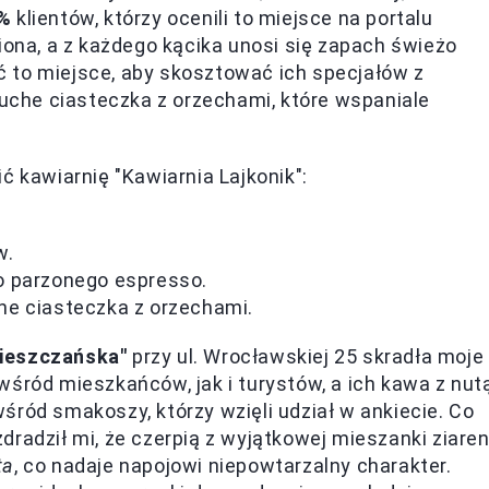
%
klientów, którzy ocenili to miejsce na portalu
iona, a z każdego kącika unosi się zapach świeżo
 to miejsce, aby skosztować ich specjałów z
che ciasteczka z orzechami, które wspaniale
ć kawiarnię "Kawiarnia Lajkonik":
w.
o parzonego espresso.
he ciasteczka z orzechami.
ieszczańska"
przy ul. Wrocławskiej 25 skradła moje
wśród mieszkańców, jak i turystów, a ich kawa z nut
śród smakoszy, którzy wzięli udział w ankiecie. Co
radził mi, że czerpią z wyjątkowej mieszanki ziare
ta
, co nadaje napojowi niepowtarzalny charakter.