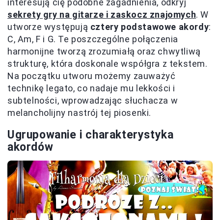
interesują cię podobne zagadnienia, odkryj
sekrety gry na gitarze i zaskocz znajomych
. W
utworze występują
cztery podstawowe akordy
:
C, Am, F i G. Te poszczególne połączenia
harmonijne tworzą zrozumiałą oraz chwytliwą
strukturę, która doskonale współgra z tekstem.
Na początku utworu możemy zauważyć
technikę legato, co nadaje mu lekkości i
subtelności, wprowadzając słuchacza w
melancholijny nastrój tej piosenki.
Ugrupowanie i charakterystyka
akordów