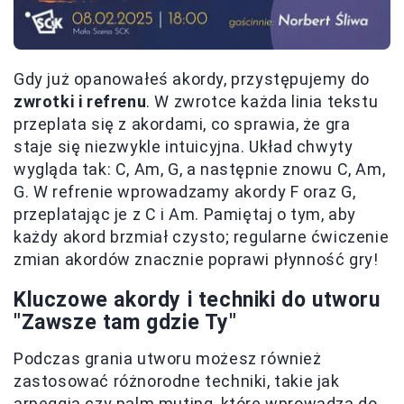
Gdy już opanowałeś akordy, przystępujemy do
zwrotki i refrenu
. W zwrotce każda linia tekstu
przeplata się z akordami, co sprawia, że gra
staje się niezwykle intuicyjna. Układ chwyty
wygląda tak: C, Am, G, a następnie znowu C, Am,
G. W refrenie wprowadzamy akordy F oraz G,
przeplatając je z C i Am. Pamiętaj o tym, aby
każdy akord brzmiał czysto; regularne ćwiczenie
zmian akordów znacznie poprawi płynność gry!
Kluczowe akordy i techniki do utworu
"Zawsze tam gdzie Ty"
Podczas grania utworu możesz również
zastosować różnorodne techniki, takie jak
arpeggia czy palm muting, które wprowadzą do