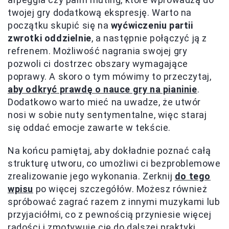
twojej gry dodatkową ekspresję. Warto na
początku skupić się na
wyćwiczeniu partii
zwrotki oddzielnie
, a następnie połączyć ją z
refrenem. Możliwość nagrania swojej gry
pozwoli ci dostrzec obszary wymagające
poprawy. A skoro o tym mówimy to przeczytaj,
aby odkryć prawdę o nauce gry na pianinie
.
Dodatkowo warto mieć na uwadze, że utwór
nosi w sobie nuty sentymentalne, więc staraj
się oddać emocje zawarte w tekście.
Na końcu pamiętaj, aby dokładnie poznać całą
strukturę utworu, co umożliwi ci bezproblemowe
zrealizowanie jego wykonania. Zerknij
do tego
wpisu
po więcej szczegółów. Możesz również
spróbować zagrać razem z innymi muzykami lub
przyjaciółmi, co z pewnością przyniesie więcej
radości i zmotywuje cię do dalszej praktyki.