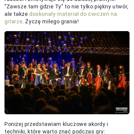
"Zawsze tam gdzie Ty" to nie tylko piękny utwór,
ale także
doskonały materiał do ćwiczeń na
gitarze
. Życzę miłego grania!
Poniżej przedstawiam kluczowe akordy i
techniki, które warto znać podczas gry: