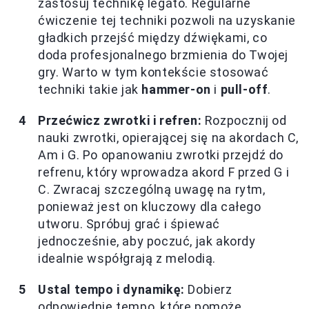
zastosuj technikę legato. Regularne
ćwiczenie tej techniki pozwoli na uzyskanie
gładkich przejść między dźwiękami, co
doda profesjonalnego brzmienia do Twojej
gry. Warto w tym kontekście stosować
techniki takie jak
hammer-on
i
pull-off
.
Przećwicz zwrotki i refren:
Rozpocznij od
nauki zwrotki, opierającej się na akordach C,
Am i G. Po opanowaniu zwrotki przejdź do
refrenu, który wprowadza akord F przed G i
C. Zwracaj szczególną uwagę na rytm,
ponieważ jest on kluczowy dla całego
utworu. Spróbuj grać i śpiewać
jednocześnie, aby poczuć, jak akordy
idealnie współgrają z melodią.
Ustal tempo i dynamikę:
Dobierz
odpowiednie tempo, które pomoże