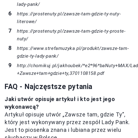
lady-pank/
https://prostenuty.pl/zawsze-tam-gdzie-ty-nuty-
literowe/
https://prostenuty.pl/zawsze-tam-gdzie-ty-proste-
nuty/
https://www.strefamuzyka.pl/produkt/zawsze-tam-
gdzie-ty-lady-pank/
http://chomikuj.pl/jakhoubek/*e2*96*baNuty+MAX/La
+Zawsze+tam+gdzie+ty,3701108158.pdf
FAQ - Najczęstsze pytania
Jaki utwór opisuje artykuł i kto jest jego
wykonawcą?
Artykuł opisuje utwór „Zawsze tam, gdzie Ty”,
który jest wykonywany przez zespół Lady Pank.
Jest to piosenka znana i lubiana przez wielu
słuchaczy w Polsce.