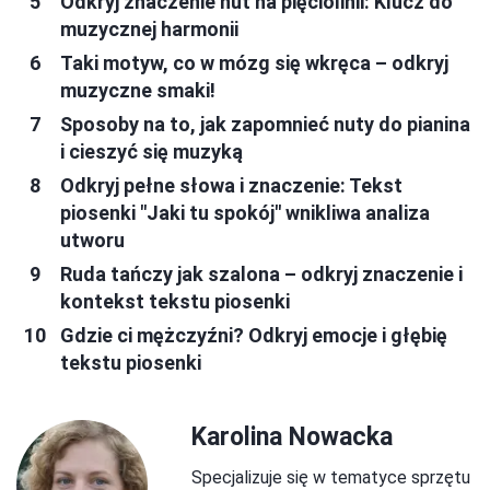
Odkryj znaczenie nut na pięciolinii: Klucz do
muzycznej harmonii
Taki motyw, co w mózg się wkręca – odkryj
muzyczne smaki!
Sposoby na to, jak zapomnieć nuty do pianina
i cieszyć się muzyką
Odkryj pełne słowa i znaczenie: Tekst
piosenki "Jaki tu spokój" wnikliwa analiza
utworu
Ruda tańczy jak szalona – odkryj znaczenie i
kontekst tekstu piosenki
Gdzie ci mężczyźni? Odkryj emocje i głębię
tekstu piosenki
Karolina Nowacka
Specjalizuje się w tematyce sprzętu