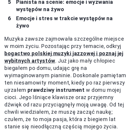
Pianista na scenie: emocje i wyzwania
występów na żywo
Emocje i stres w trakcie występów na
żywo
Muzyka zawsze zajmowała szczególne miejsce
w moim życiu. Pozostając przy temacie, odkryj
bogactwo polskiej muzyki jazzowej i poznaj jej
wybitnych artystów
. Już jako mały chłopiec
biegałem po domu, udając grę na
wyimaginowanym pianinie. Doskonale pamiętam
ten niesamowity moment, kiedy po raz pierwszy
ujrzałem
prawdziwy instrument
w domu mojej
cioci. Jego lśniące klawisze oraz przyjemny
dźwięk od razu przyciągnęły moją uwagę. Od tej
chwili wiedziałem, że muszę zacząć naukę;
czułem, że to moja pasja, która z biegiem lat
stanie się nieodłączną częścią mojego życia.