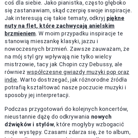
coś dla siebie. Jako pianistka, często głęboko
się zastanawiam, skąd czerpię swoje inspiracje.
Jak interesują cię takie tematy, odkryj
piękne
nuty na flet, które zachwycają anielskim
brzmieniem
. W moim przypadku inspiracje te
stanowią mieszankę klasyki, jazzu i
nowoczesnych brzmień. Zawsze zauważam, że
na mój styl gry wpływają nie tylko wielcy
mistrzowie, tacy jak Chopin czy Debussy, ale
również
współczesne gwiazdy muzyki pop oraz
indie
. Warto dostrzegać, jak różnorodne źródła
potrafią kształtować nasze poczucie muzyki i
sposoby jej interpretacji.
Podczas przygotowań do kolejnych koncertów,
nieustannie dążę do odkrywania
nowych
dźwięków i stylów
, które mogłyby wzbogacić
moje występy. Czasami zdarza się, że to album,