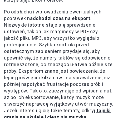
Po odsłuchu i wprowadzeniu ewentualnych
poprawek
nadchodzi czas na eksport
.
Niezwykle istotne staje się sprawdzenie
ustawień, takich jak marginesy w PDF czy
jakość pliku MP3, aby wszystko wyglądało
profesjonalnie. Szybka kontrola przed
ostatecznym zapisaniem przydaje się, aby
upewnić się, że numery taktów są odpowiednio
rozmieszczone, co znacząco ułatwia późniejsze
próby. Ekspertom znane jest powiedzenie, że
lepiej poświęcić kilka chwil na sprawdzenie, niż
później napotykać frustracje podczas prób i
występów. Tak oto, zaczynając od wpisania nut,
aż po ich eksportowanie, każdy muzyk może
stworzyć naprawdę wyjątkowy utwór muzyczny.
Jeżeli interesują cię takie tematy, odkryj
tajniki
grania na ukulele i ciesz się muzyką
.