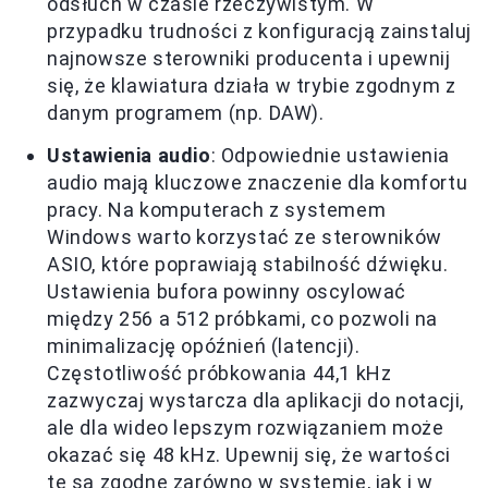
odsłuch w czasie rzeczywistym. W
przypadku trudności z konfiguracją zainstaluj
najnowsze sterowniki producenta i upewnij
się, że klawiatura działa w trybie zgodnym z
danym programem (np. DAW).
Ustawienia audio
: Odpowiednie ustawienia
audio mają kluczowe znaczenie dla komfortu
pracy. Na komputerach z systemem
Windows warto korzystać ze sterowników
ASIO, które poprawiają stabilność dźwięku.
Ustawienia bufora powinny oscylować
między 256 a 512 próbkami, co pozwoli na
minimalizację opóźnień (latencji).
Częstotliwość próbkowania 44,1 kHz
zazwyczaj wystarcza dla aplikacji do notacji,
ale dla wideo lepszym rozwiązaniem może
okazać się 48 kHz. Upewnij się, że wartości
te są zgodne zarówno w systemie, jak i w