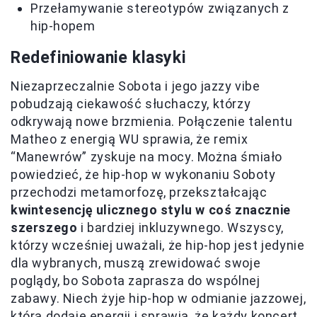
Przełamywanie stereotypów związanych z
hip-hopem
Redefiniowanie klasyki
Niezaprzeczalnie Sobota i jego jazzy vibe
pobudzają ciekawość słuchaczy, którzy
odkrywają nowe brzmienia. Połączenie talentu
Matheo z energią WU sprawia, że remix
“Manewrów” zyskuje na mocy. Można śmiało
powiedzieć, że hip-hop w wykonaniu Soboty
przechodzi metamorfozę, przekształcając
kwintesencję ulicznego stylu w coś znacznie
szerszego
i bardziej inkluzywnego. Wszyscy,
którzy wcześniej uważali, że hip-hop jest jedynie
dla wybranych, muszą zrewidować swoje
poglądy, bo Sobota zaprasza do wspólnej
zabawy. Niech żyje hip-hop w odmianie jazzowej,
która dodaje energii i sprawia, że każdy koncert