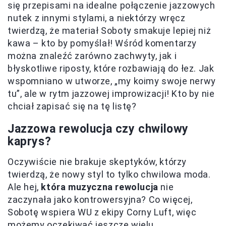
się przepisami na idealne połączenie jazzowych
nutek z innymi stylami, a niektórzy wręcz
twierdzą, że materiał Soboty smakuje lepiej niż
kawa – kto by pomyślał! Wśród komentarzy
można znaleźć zarówno zachwyty, jak i
błyskotliwe riposty, które rozbawiają do łez. Jak
wspomniano w utworze, „my koimy swoje nerwy
tu”, ale w rytm jazzowej improwizacji! Kto by nie
chciał zapisać się na tę listę?
Jazzowa rewolucja czy chwilowy
kaprys?
Oczywiście nie brakuje skeptyków, którzy
twierdzą, że nowy styl to tylko chwilowa moda.
Ale hej,
która muzyczna rewolucja
nie
zaczynała jako kontrowersyjna? Co więcej,
Sobotę wspiera WU z ekipy Corny Luft, więc
możemy oczekiwać jeszcze wielu