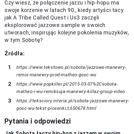
Czy wiesz, że połączenie jazzu i hip-hopu ma
swoje korzenie w latach 90., kiedy artyści tacy
jak A Tribe Called Quest i Us3 zaczęli
eksplorować jazzowe sample w swoich
utworach, inspirując kolejne pokolenia muzyków,
w tym Sobotę?
Źródła:
https://www.tekstowo.pl/sobota/jazzowe-manewry-
remix-manewry-prod-matheo-gosc-wu
https://www.popkiller.pl/2015-03-07%2Csobota-
matheo-i-wu-remiksuja-manewry-killaz-group-video
https://teksciory.interia.pl/sobota-jazzowe-manewry-
gosc-wu-tekst-piosenki,t,650678.html
Pytania i odpowiedzi
Jak Sobota łączy hip-hop z jazzem w swoim