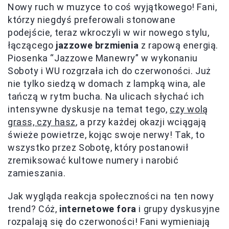
Nowy ruch w muzyce to coś wyjątkowego! Fani,
którzy niegdyś preferowali stonowane
podejście, teraz wkroczyli w wir nowego stylu,
łączącego
jazzowe brzmienia
z rapową energią.
Piosenka “Jazzowe Manewry” w wykonaniu
Soboty i WU rozgrzała ich do czerwoności. Już
nie tylko siedzą w domach z lampką wina, ale
tańczą w rytm bucha. Na ulicach słychać ich
intensywne dyskusje na temat tego,
czy wolą
grass, czy hasz
, a przy każdej okazji wciągają
świeże powietrze, kojąc swoje nerwy! Tak, to
wszystko przez Sobotę, który postanowił
zremiksować kultowe numery i narobić
zamieszania.
Jak wygląda reakcja społeczności na ten nowy
trend? Cóż,
internetowe fora
i grupy dyskusyjne
rozpalają się do czerwoności! Fani wymieniają