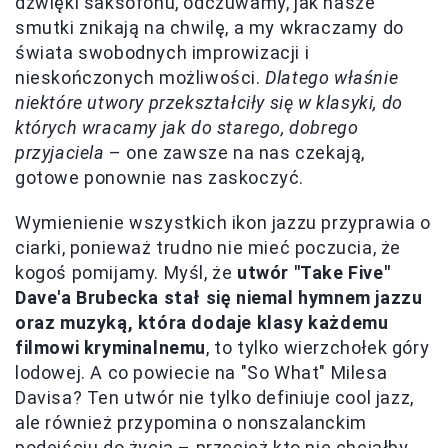
dźwięki saksofonu, odczuwamy, jak nasze
smutki znikają na chwilę, a my wkraczamy do
świata swobodnych improwizacji i
nieskończonych możliwości.
Dlatego właśnie
niektóre utwory przekształciły się w klasyki, do
których wracamy jak do starego, dobrego
przyjaciela
– one zawsze na nas czekają,
gotowe ponownie nas zaskoczyć.
Wymienienie wszystkich ikon jazzu przyprawia o
ciarki, ponieważ trudno nie mieć poczucia, że
kogoś pomijamy. Myśl, że
utwór "Take Five"
Dave'a Brubecka stał się niemal hymnem jazzu
oraz muzyką, która dodaje klasy każdemu
filmowi kryminalnemu
, to tylko wierzchołek góry
lodowej. A co powiecie na "So What" Milesa
Davisa? Ten utwór nie tylko definiuje cool jazz,
ale również przypomina o nonszalanckim
podejściu do życia – przecież kto nie chciałby