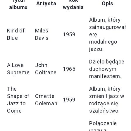
Artysta
Opis
albumu
wydania
Album, który
zainaugurował
Kind of
Miles
1959
erę
Blue
Davis
modalnego
jazzu.
Dzieło będące
A Love
John
1965
duchowym
Supreme
Coltrane
manifestem.
The
Album, który
Shape of
Ornette
zmienił jazz w
1959
Jazz to
Coleman
rodzące się
Come
szaleństwo.
Połączenie
jazzu z