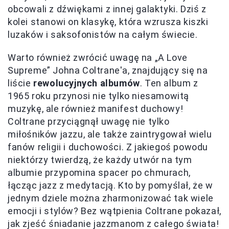
obcowali z dźwiękami z innej galaktyki. Dziś z
kolei stanowi on klasykę, która wzrusza kiszki
luzaków i saksofonistów na całym świecie.
Warto również zwrócić uwagę na „A Love
Supreme” Johna Coltrane'a, znajdujący się na
liście
rewolucyjnych albumów
. Ten album z
1965 roku przynosi nie tylko niesamowitą
muzykę, ale również manifest duchowy!
Coltrane przyciągnął uwagę nie tylko
miłośników jazzu, ale także zaintrygował wielu
fanów religii i duchowości. Z jakiegoś powodu
niektórzy twierdzą, że każdy utwór na tym
albumie przypomina spacer po chmurach,
łącząc jazz z medytacją. Kto by pomyślał, że w
jednym dziele można zharmonizować tak wiele
emocji i stylów? Bez wątpienia Coltrane pokazał,
jak zjeść śniadanie jazzmanom z całego świata!