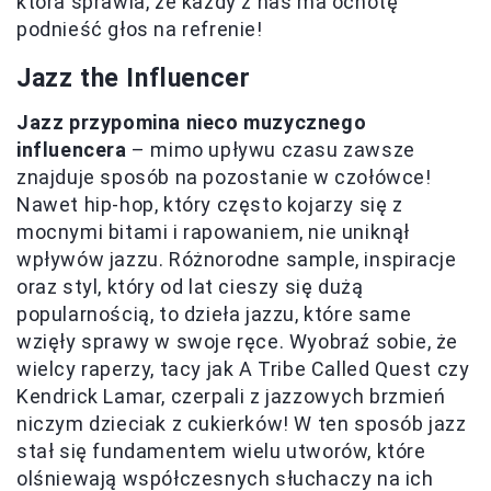
która sprawia, że każdy z nas ma ochotę
podnieść głos na refrenie!
Jazz the Influencer
Jazz przypomina nieco muzycznego
influencera
– mimo upływu czasu zawsze
znajduje sposób na pozostanie w czołówce!
Nawet hip-hop, który często kojarzy się z
mocnymi bitami i rapowaniem, nie uniknął
wpływów jazzu. Różnorodne sample, inspiracje
oraz styl, który od lat cieszy się dużą
popularnością, to dzieła jazzu, które same
wzięły sprawy w swoje ręce. Wyobraź sobie, że
wielcy raperzy, tacy jak A Tribe Called Quest czy
Kendrick Lamar, czerpali z jazzowych brzmień
niczym dzieciak z cukierków! W ten sposób jazz
stał się fundamentem wielu utworów, które
olśniewają współczesnych słuchaczy na ich