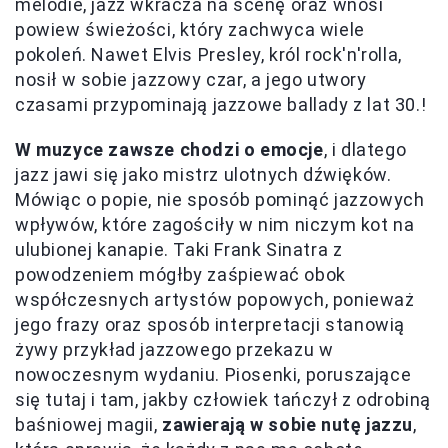
melodie, jazz wkracza na scenę oraz wnosi
powiew świeżości, który zachwyca wiele
pokoleń. Nawet Elvis Presley, król rock'n'rolla,
nosił w sobie jazzowy czar, a jego utwory
czasami przypominają jazzowe ballady z lat 30.!
W muzyce zawsze chodzi o emocje
, i dlatego
jazz jawi się jako mistrz ulotnych dźwięków.
Mówiąc o popie, nie sposób pominąć jazzowych
wpływów, które zagościły w nim niczym kot na
ulubionej kanapie. Taki Frank Sinatra z
powodzeniem mógłby zaśpiewać obok
współczesnych artystów popowych, ponieważ
jego frazy oraz sposób interpretacji stanowią
żywy przykład jazzowego przekazu w
nowoczesnym wydaniu. Piosenki, poruszające
się tutaj i tam, jakby człowiek tańczył z odrobiną
baśniowej magii,
zawierają w sobie nutę jazzu
,