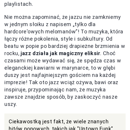
playlistach.
Nie można zapominać, że jazzu nie zamkniemy
w jednym słoiku z napisem „tylko dla
hardcore'owych melomanów”! To muzyka, która
łączy różne pokolenia, style i subkultury. Od
beatu w popie po bardziej drapieżne brzmienia w
rocku,
jazz działa jak magiczny eliksir
. Choć
czasami może wydawać się, że spędza czas w
eleganckiej kawiarni w marynarce, to w głębi
duszy jest najfajniejszym gościem na każdej
imprezie! Tak oto jazz wciąż ożywa, bawi oraz
inspiruje, przypominając nam, że muzyka
zawsze znajdzie sposób, by zaskoczyć nasze
uszy.
Ciekawostką jest fakt, że wiele znanych
hitów popowych, takich jak "Uptown Funk"