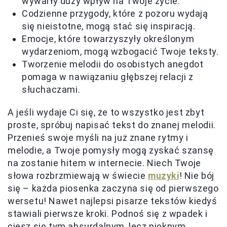
wywarły duży wpływ na Twoje życie.
Codzienne przygody, które z pozoru wydają
się nieistotne, mogą stać się inspiracją.
Emocje, które towarzyszyły określonym
wydarzeniom, mogą wzbogacić Twoje teksty.
Tworzenie melodii do osobistych anegdot
pomaga w nawiązaniu głębszej relacji z
słuchaczami.
A jeśli wydaje Ci się, że to wszystko jest zbyt
proste, spróbuj napisać tekst do znanej melodii.
Przenieś swoje myśli na już znane rytmy i
melodie, a Twoje pomysły mogą zyskać szansę
na zostanie hitem w internecie. Niech Twoje
słowa rozbrzmiewają w świecie
muzyki
! Nie bój
się – każda piosenka zaczyna się od pierwszego
wersetu! Nawet najlepsi pisarze tekstów kiedyś
stawiali pierwsze kroki. Podnoś się z wpadek i
ciesz się tym absurdalnym, lecz pięknym