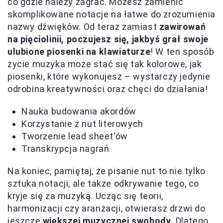
co gdzie należy zagrać. Możesz zamienić
skomplikowane notacje na łatwe do zrozumienia
nazwy dźwięków. Od teraz zamiast
zawirowań
na pięciolinii, poczujesz się, jakbyś grał swoje
ulubione piosenki na klawiaturze
! W ten sposób
życie muzyka może stać się tak kolorowe, jak
piosenki, które wykonujesz – wystarczy jedynie
odrobina kreatywności oraz chęci do działania!
Nauka budowania akordów
Korzystanie z nut literowych
Tworzenie lead sheet'ów
Transkrypcja nagrań
Na koniec, pamiętaj, że pisanie nut to nie tylko
sztuka notacji, ale także odkrywanie tego, co
kryje się za muzyką. Ucząc się teorii,
harmonizacji czy aranżacji, otwierasz drzwi do
jeszcze
większej muzycznej swobody
. Dlatego