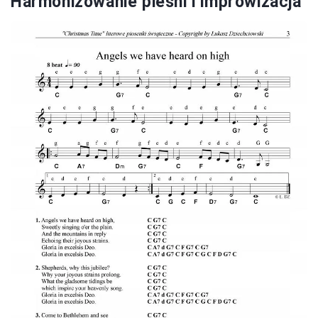
Harmonizowanie pieśni i improwizacja