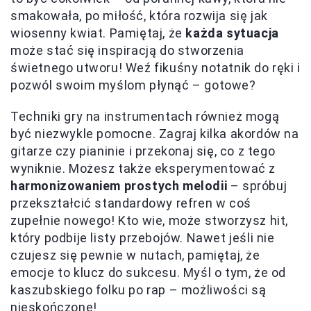
smakowała, po miłość, która rozwija się jak
wiosenny kwiat. Pamiętaj, że
każda sytuacja
może stać się inspiracją do stworzenia
świetnego utworu! Weź fikuśny notatnik do ręki i
pozwól swoim myślom płynąć – gotowe?
Techniki gry na instrumentach również mogą
być niezwykle pomocne. Zagraj kilka akordów na
gitarze czy pianinie i przekonaj się, co z tego
wyniknie. Możesz także eksperymentować z
harmonizowaniem prostych melodii
– spróbuj
przekształcić standardowy refren w coś
zupełnie nowego! Kto wie, może stworzysz hit,
który podbije listy przebojów. Nawet jeśli nie
czujesz się pewnie w nutach, pamiętaj, że
emocje to klucz do sukcesu. Myśl o tym, że od
kaszubskiego folku po rap – możliwości są
nieskończone!