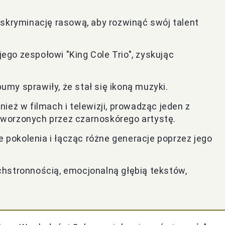
yskryminację rasową, aby rozwinąć swój talent
 jego zespołowi "King Cole Trio", zyskując
my sprawiły, że stał się ikoną muzyki.
ież w filmach i telewizji, prowadząc jeden z
worzonych przez czarnoskórego artystę.
e pokolenia i łącząc różne generacje poprzez jego
chstronnością, emocjonalną głębią tekstów,