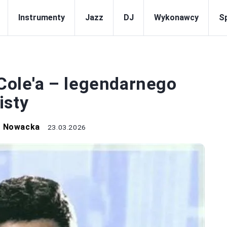
Instrumenty
Jazz
DJ
Wykonawcy
S
JAZZ
 Cole'a – legendarnego
isty
a Nowacka
23.03.2026