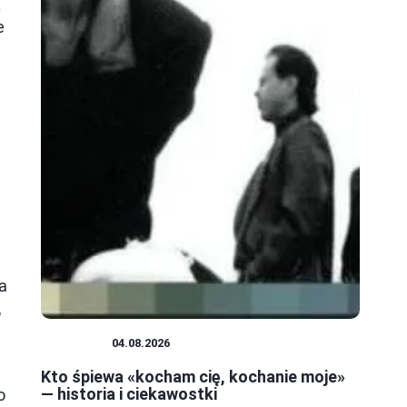
a
e
a
,
MUZYKA
04.08.2026
Kto śpiewa «kocham cię, kochanie moje»
— historia i ciekawostki
o