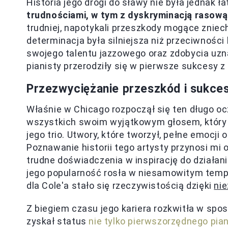
Historia jego drogi do sławy nie była jednak 
trudnościami, w tym z dyskryminacją rasową
trudniej, napotykali przeszkody mogące zniec
determinacja była silniejsza niż przeciwności
swojego talentu jazzowego oraz zdobycia uzn
pianisty przerodziły się w pierwsze sukcesy z
Przezwyciężanie przeszkód i sukce
Właśnie w Chicago rozpoczął się ten długo oc
wszystkich swoim wyjątkowym głosem, który
jego trio. Utwory, które tworzył, pełne emocj
Poznawanie historii tego artysty przynosi mi
trudne doświadczenia w inspirację do działan
jego popularność rosła w niesamowitym tempie
dla Cole'a stało się rzeczywistością dzięki
nie
Z biegiem czasu jego kariera rozkwitła w spos
zyskał status
nie tylko pierwszorzędnego pian