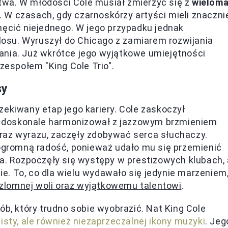
łatwa. W młodości Cole musiał zmierzyć się z
wielom
. W czasach, gdy czarnoskórzy artyści mieli znaczni
hęcić niejednego. W jego przypadku jednak
 losu. Wyruszył do Chicago z zamiarem rozwijania
ania. Już wkrótce jego wyjątkowe umiejętności
 zespołem "King Cole Trio".
sy
zekiwany etap jego kariery. Cole zaskoczył
 doskonale harmonizował z jazzowym brzmieniem
i oraz wyrazu, zaczęły zdobywać serca słuchaczy.
 ogromną radość, ponieważ udało mu się przemienić
ia. Rozpoczęły się występy w prestiżowych klubach, 
. To, co dla wielu wydawało się jedynie marzeniem
zlomnej woli oraz wyjątkowemu talentowi
.
ób, który trudno sobie wyobrazić. Nat King Cole
isty, ale również niezaprzeczalnej ikony muzyki
. Jeg