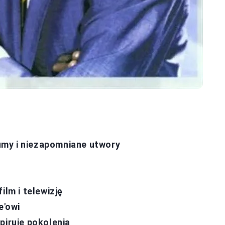
my i niezapomniane utwory
ilm i telewizję
e'owi
piruje pokolenia