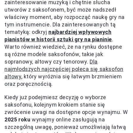
zainteresowanie muzyką i chętnie słucha
utworów z saksofonem, być może nadszedł
właściwy moment, aby rozpocząć naukę gry na
tym instrumencie. Dla zainteresowanych tą
tematyką: odkryj
najbardziej wpływowych
pianistów w historii sztuki gry na pianinie
.
Warto również wiedzieć, że na rynku dostępne
są różne modele saksofonów, takie jak
sopranowy, altowy czy tenorowy.
Dla
najmłodszych najczęściej poleca się saksofon
altowy
, który wyróżnia się łatwym brzmieniem
oraz poręcznością.
Kiedy już podejmiesz decyzję o wyborze
saksofonu, kolejnym krokiem stanie się
zwrócenie uwagi na dostępne opcje wynajmu. W
2025 roku
wynajmy online zasługują na
szczególną uwagę, ponieważ umożliwiają łatwą