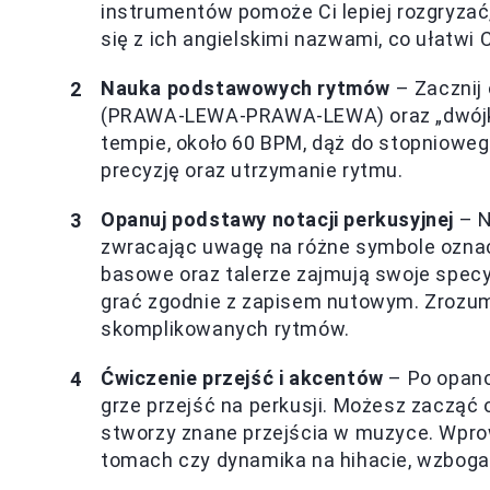
instrumentów pomoże Ci lepiej rozgryzać
się z ich angielskimi nazwami, co ułatwi
Nauka podstawowych rytmów
– Zacznij 
(PRAWA-LEWA-PRAWA-LEWA) oraz „dwój
tempie, około 60 BPM, dąż do stopniowe
precyzję oraz utrzymanie rytmu.
Opanuj podstawy notacji perkusyjnej
– N
zwracając uwagę na różne symbole oznac
basowe oraz talerze zajmują swoje specyf
grać zgodnie z zapisem nutowym. Zrozumie
skomplikowanych rytmów.
Ćwiczenie przejść i akcentów
– Po opano
grze przejść na perkusji. Możesz zacząć 
stworzy znane przejścia w muzyce. Wprow
tomach czy dynamika na hihacie, wzbogac