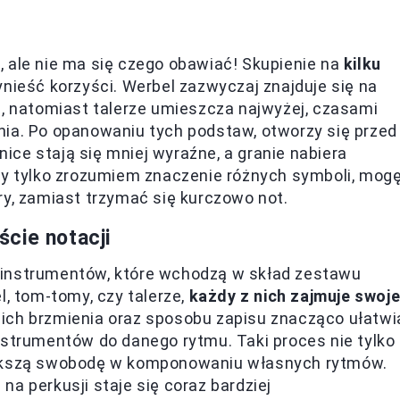
 ale nie ma się czego obawiać! Skupienie na
kilku
ieść korzyści. Werbel zazwyczaj znajduje się na
iżej, natomiast talerze umieszcza najwyżej, czasami
nia. Po opanowaniu tych podstaw, otworzy się przed
ce stają się mniej wyraźne, a granie nabiera
Gdy tylko zrozumiem znaczenie różnych symboli, mog
ry, zamiast trzymać się kurczowo not.
cie notacji
 instrumentów, które wchodzą w skład zestawu
l, tom-tomy, czy talerze,
każdy z nich zajmuje swoj
ich brzmienia oraz sposobu zapisu znacząco ułatwi
nstrumentów do danego rytmu. Taki proces nie tylko
większą swobodę w komponowaniu własnych rytmów.
a perkusji staje się coraz bardziej