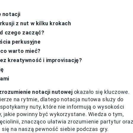
 notacji
kusji z nut w kilku krokach
od czego zacząć?
ścia perkusyjne
 co warto mieć?
zez kreatywność i improvisację?
ję
kami
zrozumienie notacji nutowej
okazało się kluczowe.
ierze na rytmie, dlatego notacja nutowa służy do
spotykamy nuty, które nie informują o wysokości
, jakie powinny być wykorzystane. Wiedza o tym,
ęciolinii, znacząco ułatwia zrozumienie partytur ora
 się na naszą pewność siebie podczas gry.