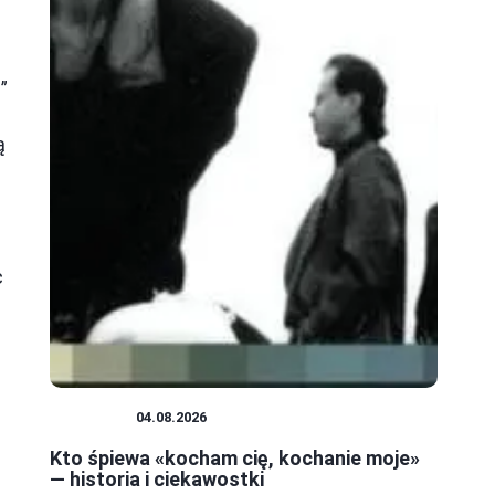
”
ą
c
MUZYKA
04.08.2026
Kto śpiewa «kocham cię, kochanie moje»
— historia i ciekawostki