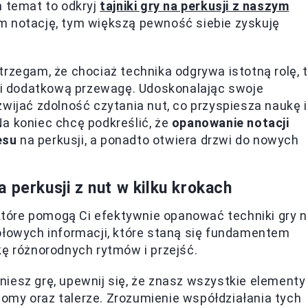
n temat to odkryj
tajniki gry na perkusji z naszym
em notację, tym większą pewność siebie zyskuję
trzegam, że chociaż technika odgrywa istotną rolę, 
 mi dodatkową przewagę. Udoskonalając swoje
wijać zdolność czytania nut, co przyspiesza naukę i
a koniec chcę podkreślić, że
opanowanie notacji
esu
na perkusji, a ponadto otwiera drzwi do nowych
 perkusji z nut w kilku krokach
 które pomogą Ci efektywnie opanować techniki gry 
ółowych informacji, które staną się fundamentem
kę różnorodnych rytmów i przejść.
iesz grę, upewnij się, że znasz wszystkie elementy
 tomy oraz talerze. Zrozumienie współdziałania tych