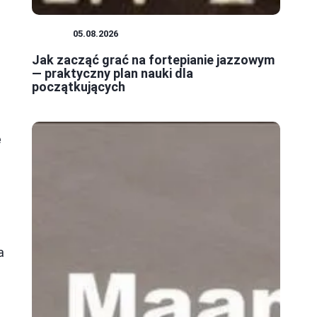
JAZZ
05.08.2026
Jak zacząć grać na fortepianie jazzowym
— praktyczny plan nauki dla
początkujących
ę
e
a