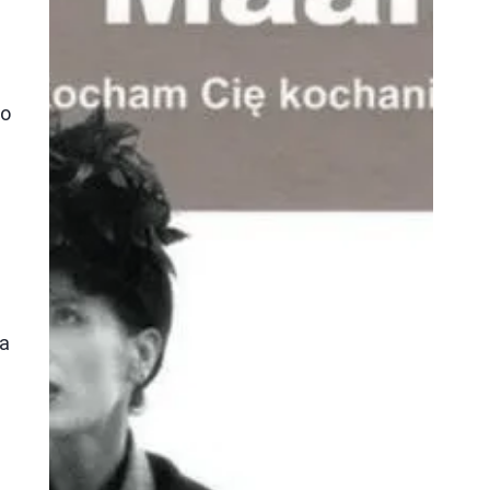
to
na