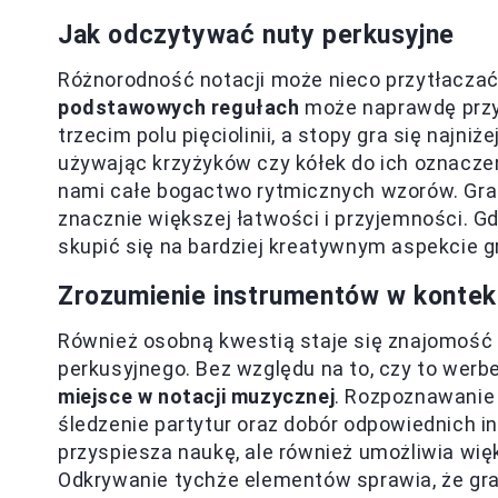
Jak odczytywać nuty perkusyjne
Różnorodność notacji może nieco przytłaczać,
podstawowych regułach
może naprawdę przyn
trzecim polu pięciolinii, a stopy gra się najn
używając krzyżyków czy kółek do ich oznacze
nami całe bogactwo rytmicznych wzorów. Grani
znacznie większej łatwości i przyjemności. 
skupić się na bardziej kreatywnym aspekcie g
Zrozumienie instrumentów w kontekś
Również osobną kwestią staje się znajomość
perkusyjnego. Bez względu na to, czy to werbe
miejsce w notacji muzycznej
. Rozpoznawanie 
śledzenie partytur oraz dobór odpowiednich i
przyspiesza naukę, ale również umożliwia 
Odkrywanie tychże elementów sprawia, że gra n