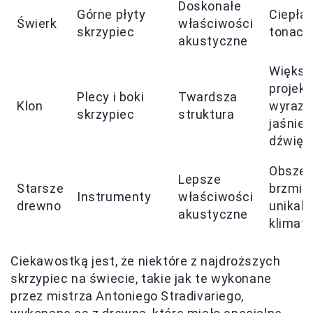
Doskonałe
Górne płyty
Ciepła,
Świerk
właściwości
skrzypiec
tonacj
akustyczne
Większ
projekc
Plecy i boki
Twardsza
Klon
wyrazi
skrzypiec
struktura
jaśniej
dźwięk
Obszer
Lepsze
Starsze
brzmien
Instrumenty
właściwości
drewno
unikaln
akustyczne
klimat
Ciekawostką jest, że niektóre z najdroższych
skrzypiec na świecie, takie jak te wykonane
przez mistrza Antoniego Stradivariego,