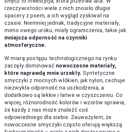
smycz to inwestycja, która przetrwa lata.
W
rzeczywistości wiele z nich znosiło długie
spacery z psem, a ich wygląd zyskiwał na
czasie. Niemniej jednak, tradycyjne materiały,
mimo swego uroku, miały ograniczenia, takie jak
mniejsza odporność na czynniki
atmosferyczne.
W miarę postępu technologicznego na rynku
zaczęły dominować
nowoczesne materiały,
które naprawdę mnie urzekły.
Syntetyczne
smyczyki z mocnych włókien, jak nylon, cechuje
niezwykła odporność na uszkodzenia, a
dodatkowo są lekkie i łatwe w czyszczeniu. Co
więcej, różnorodność kolorów i wzorów sprawia,
że każdy z nas może znaleźć coś
odpowiedniego dla siebie. Zauważyłem, że
nowoczesne smyczyki często oferują większą
funkcjonalność – wiele z nich dostosowano o