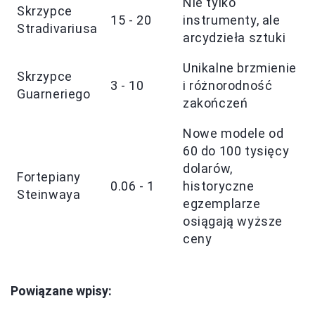
Nie tylko
Skrzypce
15 - 20
instrumenty, ale
Stradivariusa
arcydzieła sztuki
Unikalne brzmienie
Skrzypce
3 - 10
i różnorodność
Guarneriego
zakończeń
Nowe modele od
60 do 100 tysięcy
dolarów,
Fortepiany
0.06 - 1
historyczne
Steinwaya
egzemplarze
osiągają wyższe
ceny
Powiązane wpisy: