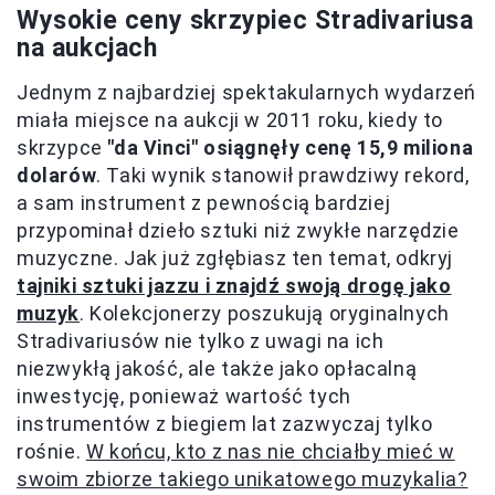
Wysokie ceny skrzypiec Stradivariusa
na aukcjach
Jednym z najbardziej spektakularnych wydarzeń
miała miejsce na aukcji w 2011 roku, kiedy to
skrzypce
"da Vinci" osiągnęły cenę 15,9 miliona
dolarów
. Taki wynik stanowił prawdziwy rekord,
a sam instrument z pewnością bardziej
przypominał dzieło sztuki niż zwykłe narzędzie
muzyczne. Jak już zgłębiasz ten temat, odkryj
tajniki sztuki jazzu i znajdź swoją drogę jako
muzyk
. Kolekcjonerzy poszukują oryginalnych
Stradivariusów nie tylko z uwagi na ich
niezwykłą jakość, ale także jako opłacalną
inwestycję, ponieważ wartość tych
instrumentów z biegiem lat zazwyczaj tylko
rośnie.
W końcu, kto z nas nie chciałby mieć w
swoim zbiorze takiego unikatowego muzykalia?