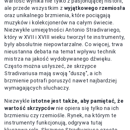
wartość wynika nie tylko z pasjonującej historii,
ale przede wszystkim z
wyjątkowego rzemiosła
oraz unikalnego brzmienia, które pociągają
muzyków i kolekcjonerów na całym świecie.
Niezwykłe umiejętności Antonio Stradivariego,
który w XVII i XVIII wieku tworzył te instrumenty,
były absolutnie niepowtarzalne. Co więcej, trwa
nieustanna debata na temat wpływu technik
mistrza na jakość wydobywanego dźwięku.
Często można usłyszeć, że skrzypce
Stradivariusa mają swoją "duszę", a ich
brzmienie potrafi poruszyć nawet najbardziej
wymagających słuchaczy.
Niezwykle
istotne jest także, aby pamiętać, że
wartość skrzypców
nie opiera się tylko na ich
brzmieniu czy rzemiośle. Rynek, na którym te
instrumenty funkcjonują, odgrywa tutaj
kluczową rolę. Skrzypce Stradivariusa często