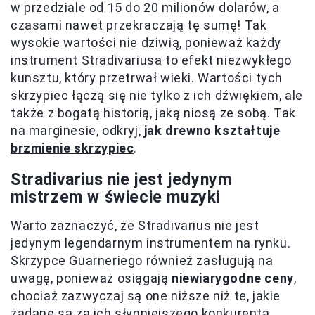
w przedziale od 15 do 20 milionów dolarów, a
czasami nawet przekraczają tę sumę! Tak
wysokie wartości nie dziwią, ponieważ każdy
instrument Stradivariusa to efekt niezwykłego
kunsztu, który przetrwał wieki. Wartości tych
skrzypiec łączą się nie tylko z ich dźwiękiem, ale
także z bogatą historią, jaką niosą ze sobą. Tak
na marginesie, odkryj,
jak drewno kształtuje
brzmienie skrzypiec
.
Stradivarius nie jest jedynym
mistrzem w świecie muzyki
Warto zaznaczyć, że Stradivarius nie jest
jedynym legendarnym instrumentem na rynku.
Skrzypce Guarneriego również zasługują na
uwagę, ponieważ osiągają
niewiarygodne ceny
,
chociaż zazwyczaj są one niższe niż te, jakie
żądane są za ich słynniejszego konkurenta.