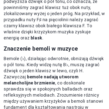
podwyższa dźwięk o pół tonu, co oznacza, że
powinniśmy zagrać klawisz tuż obok nuty,
zlokalizowany wyżej o jeden próg. Na przykład, w
przypadku nuty F♯ na pięciolinii należy zagrać
czarny klawisz obok białego klawisza F. To
właśnie dzięki krzyżykom muzyka zyskuje
energię oraz
blask
.
Znaczenie bemoli w muzyce
Bemole (♭), działając odwrotnie, obniżają dźwięk
o pół tonu. Kiedy widzę nutę B♭, muszę zagrać
dźwięk o jeden klawisz w lewo, czyli H.
Zazwyczaj
bemole nadają utworom
melancholijne brzmienie
, co doskonale
sprawdza się w spokojnych balladach oraz
refleksyjnych melodiach. Zrozumienie różnicy
między używaniem krzyżyków a bemoli stanowi
fundament dla kształtowania nastroju w