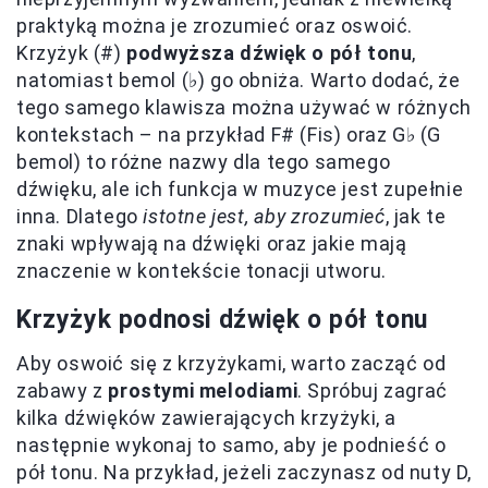
praktyką można je zrozumieć oraz oswoić.
Krzyżyk (#)
podwyższa dźwięk o pół tonu
,
natomiast bemol (♭) go obniża. Warto dodać, że
tego samego klawisza można używać w różnych
kontekstach – na przykład F# (Fis) oraz G♭ (G
bemol) to różne nazwy dla tego samego
dźwięku, ale ich funkcja w muzyce jest zupełnie
inna. Dlatego
istotne jest, aby zrozumieć
, jak te
znaki wpływają na dźwięki oraz jakie mają
znaczenie w kontekście tonacji utworu.
Krzyżyk podnosi dźwięk o pół tonu
Aby oswoić się z krzyżykami, warto zacząć od
zabawy z
prostymi melodiami
. Spróbuj zagrać
kilka dźwięków zawierających krzyżyki, a
następnie wykonaj to samo, aby je podnieść o
pół tonu. Na przykład, jeżeli zaczynasz od nuty D,